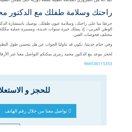
راحتك وسلامة طفلك مع الدكتور م
حرصًا منا على راحتك، وسلامة عيون طفلك، نوصيك باستشارة الدك
الوطن العربي-، إذ يمتلك خبرة سنوات عديدة، ومسيرة عملية مكللة ب
مختلف فحوصات العين.
وفي ختام حديثنا، نكون قد تناولنا الجواب عن هل يتحسن طول النظر
لحجز موعد مع الدكتور محمد رمزي يمكنكم التواصل معنا عبر الأرقام 
966536115353
للحجز و الاستعل
تواصل معنا من خلال رقم الهاتف
احجز