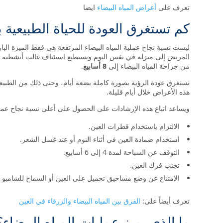
تعرف على
أعراض المياه البيضاء
ايضا
كم تستغرق العودة للحياة الطبيعية بع
ليست نسبة نجاح عملية المياه البيضاء المرتفعة هي فقط الميزة البارز
المريض إلى منزله في نفس اليوم ويستطيع استئناف غالب أنشطته الي
من جراحة المياه البيضاء إلى
8 أسابيع
.
تستغرق عودة الرؤية بصورة كاملة بضعة أيام، وحتى ذلك من الطبيعي 
هذه الأعراض خلال أيام قليلة.
ويساعد اتباع هذه الإرشادات على الحصول على أعلى نسبة نجاح عملية 
الالتزام باستخدام قطرات العين.
استخدام ضمادة العين في أثناء النوم أو عند غسل الشعر.
التوقف عن السباحة لمدة 4 إلى 6 أسابيع.
تجنب فرك العين.
الامتناع عن وضع مساحيق تحميل على العين أو السماح للشامبو و
تعرف أيضاً على:
الفرق بين المياه البيضاء والزرقاء في العين
ما الذي يميز عمليات المياه البيضاء؟