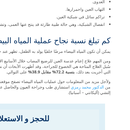
العدوى.
التهاب العين واحمرارها.
تراكم سائل في شبكية العين.
انفصال الشبكية، وهي حالة طبية طارئة قد ينتج عنها العمى، وت
كم تبلغ نسبة نجاح عملية المياه البي
يمكن أن تكون المياه البيضاء مرضًا خلقيًا يولد به الطفل، تظهر عن
ومن المهم علاج إعتام عدسة العين للرضيع المصاب خلال الأسابيع الأو
سُبل العلاج المتاحة هي الخضوع للجراحة، وقد أظهرت الأبحاث أن نسب
التي أجريت بعد ذلك،
بنسبة 72.2% مقابل 38.9%
على التوالي.
ولأجل مزيد من المعلومات حول عمليات المياه البيضاء تصفح موقعن
من
الدكتور محمد رمزي
استشاري طب وجراحة العيون والحاصل على ش
إلتشي (أليكانتي – أسبانيا).
للحجز و الاستعل