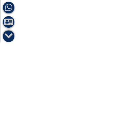

info@drmohamed-ramzy.com
+966 53611 5353

مركز باصفار لطب العيون - طريق
الأمير سلطان - الزهراء - جدة - المملكة
العربية السعودية