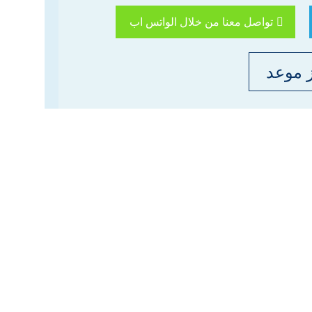
تواصل معنا من خلال الواتس اب
 موعد
الدكتـــــور
مـــــحــــمـــــد
رمــــــــــزي
حاصل على درجة الدكتوراه في
تخصص طب وجراحة العيون من
جامعة ميجيل إرناندث دي إلتشي (