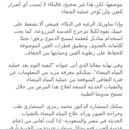
موضعها، لكن هذا غير صحيح، فالبكاء لا يُسبب أي أضرار
للعين ولن يُؤخر عملية الشفاء.
وإذا ساورتك الرغبة في البكاء، فينبغي ألا تضغط على
عينيك بقوة لكيلا تتزحزح العدسة المزروعة، كما يجب
استخدام مناديل مُعقمة لمسح الدموع برفق؛ تجنبًا
للإصابة بالعدوى، وتطبيق قطرات العين الموصوفة
للحفاظ على رطوبة العين وحمايتها من الجفاف.
وفي نهاية مقالنا الذي أتى عنوانه “كيفية النوم بعد عملية
المياه البيضاء”، يمكنكم معرفة مزيد من المعلومات عن
فترة التعافي المتوقعة من عملية المياه البيضاء،
والتقنيات الحديثة المتبعة لعلاج هذا المرض من خلال
تصفح مدونتنا الطبية.
يمكنك استشارة الدكتور محمد رمزي -استشاري طب
وجراحة العيون ورائد علاج المياه البيضاء بالتقنيات
الحديثة في مصر والسعودية- إذا كنت تُعاني من إعتام
عدسة العين، فهو يمتلك سنوات عديدة من الخبرة بأرقى