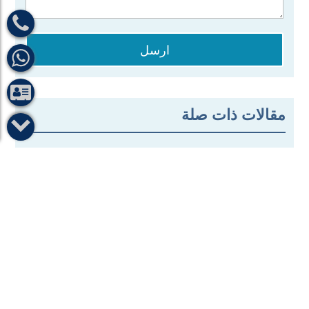
ارسل
مقالات ذات صلة
تجربتي مع زراعة القرنية كانت ناجحة
بفضل الدكتور “محمد رمزي”

معرفة اعراض انفصال الشبكية يحميك من
فقدان البصر المفاجئ
