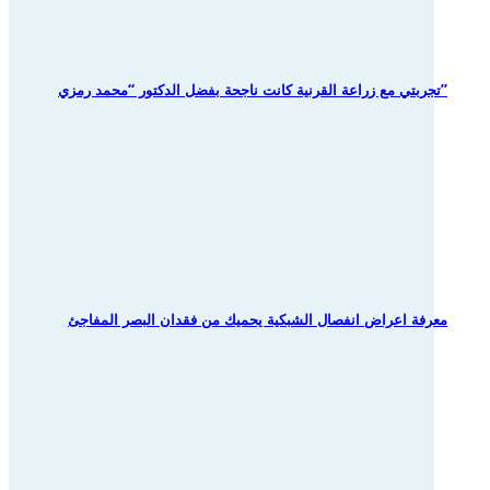
تجربتي مع زراعة القرنية كانت ناجحة بفضل الدكتور “محمد رمزي”
معرفة اعراض انفصال الشبكية يحميك من فقدان البصر المفاجئ