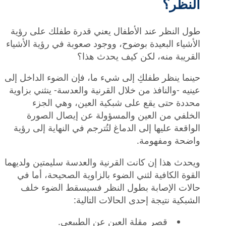
النظر؟
طول النظر عند الأطفال يعني قدرة طفلك على رؤية
الأشياء البعيدة بوضوح، ووجود صعوبة في رؤية الأشياء
القريبة منه، لكن كيف يحدث هذا؟
حينما ينظر طفلكِ إلى شيء ما، فإن الضوء الداخل إلى
عينيه -والنافذ من خلال القرنية والعدسة- ينثني بزاوية
محددة حتى يقع على شبكية العين، وهي الجزء
الخلفي من العين والمسؤولة عن إيصال الصورة
الواقعة عليها إلى الدماغ لتُترجم في النهاية إلى رؤية
واضحة ومفهومة.
ويحدث هذا إن كانت القرنية والعدسة سليمتين ولديهما
القوة الكافية لثني الضوء بالزاوية الصحيحة، أما في
حالات الإصابة بطول النظر فسيسقط الضوء خلف
الشبكية نتيجة إحدى الحالات التالية:
قصر مقلة العين عن الطبيعي.