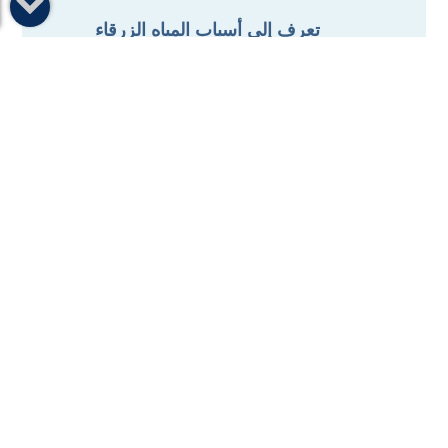
تعرف إلى أسباب المياه الزرقاء
(الجلوكوما)

أعراض الجلوكوما عند الشباب وكبار
السن
