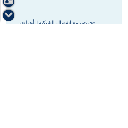
تجربتي مع انفصال الشبكية| أعراض
الإصابة وعلاجها

تعرف إلى أسباب المياه الزرقاء
(الجلوكوما)

أعراض الجلوكوما عند الشباب وكبار
السن
