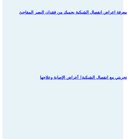
معرفة اعراض انفصال الشبكية يحميك من فقدان البصر المفاجئ
تجربتي مع انفصال الشبكية| أعراض الإصابة وعلاجها