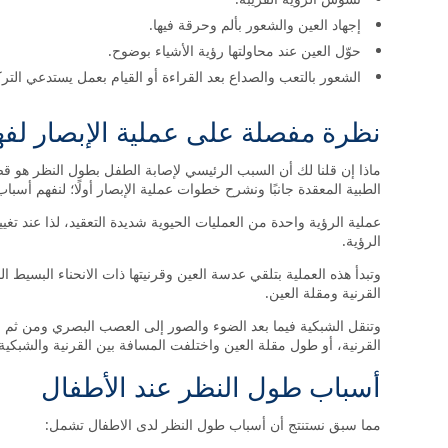
إجهاد العين والشعور بألم وحرقة فيها.
حوّل العين عند محاولتها رؤية الأشياء بوضوح.
الشعور بالتعب والصداع بعد القراءة أو القيام بعمل يستدعي الت
نظرة مفصلة على عملية الإبصار لف
ماذا إن قلنا لك أن السبب الرئيسي لإصابة الطفل بطول النظر هو ق
الطبية المعقدة جانبًا ونشرح خطوات عملية الإبصار أولًا؛ لنفهم أسب
عملية الرؤية واحدة من العمليات الحيوية شديدة التعقيد، لذا عند تغ
الرؤية.
وتبدأ هذه العملية بتلقي عدسة العين وقرنيتها ذات الانحناء البسيط
القرنية ومقلة العين.
وتنقل الشبكية فيما بعد الضوء والصور إلى العصب البصري ومن ثم م
القرنية، أو طول مقلة العين واختلفت المسافة بين القرنية والشبكية
أسباب طول النظر عند الأطفال
مما سبق نستنتج أن أسباب طول النظر لدى الاطفال تشمل: